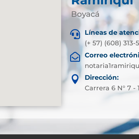
Ramiriquí
Boyacá
Líneas de atenc

(+ 57) (608) 313
Correo electrón

notaria1ramiri
Dirección:

Carrera 6 N° 7 - 