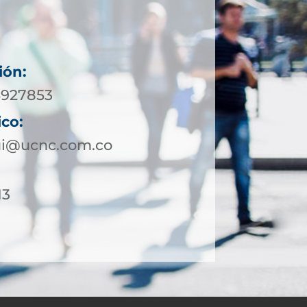
ión:
-5927853
ico:
qui@ucnc.com.co
13