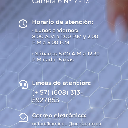
Carrera 6 N° 7 - 13
Horario de atención:

• Lunes a Viernes:
8:00 A.M a 1:00 P.M y 2:00
P.M a 5:00 P.M
•
Sábados 8:00 A.M a 12:30
P.M cada 15 dias
Líneas de atención:

(+ 57) (608) 313-
5927853
Correo eletrónico:

notaria1ramiriqui@ucnc.com.co