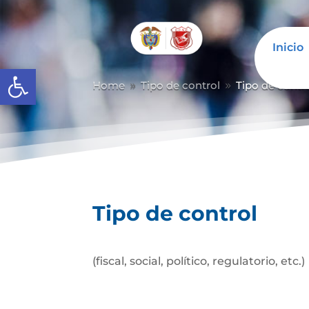
Inicio
Abrir barra de herramientas
Home
Tipo de control
Tipo de contr
9
9
Tipo de control
(fiscal, social, político, regulatorio, etc.)