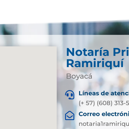
Notaría Pr
Ramiriquí
Boyacá
Líneas de atenc

(+ 57) (608) 313
Correo electrón

notaria1ramiri