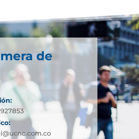
imera de
ión:
-5927853
ico:
qui@ucnc.com.co