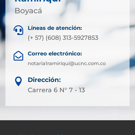
Boyacá
Líneas de atención:

(+ 57) (608) 313-5927853
Correo electrónico:

notaria1ramiriqui@ucnc.com.co
Dirección:

Carrera 6 N° 7 - 13