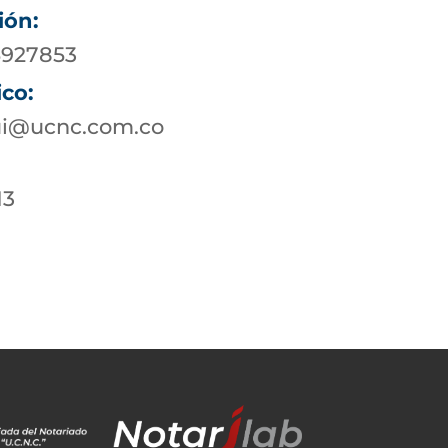
ión:
-5927853
ico:
qui@ucnc.com.co
13