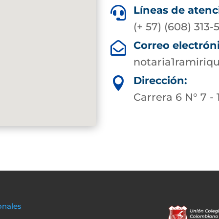
Líneas de atenc

(+ 57) (608) 313
Correo electrón

notaria1ramiri
Dirección:

Carrera 6 N° 7 - 
onales