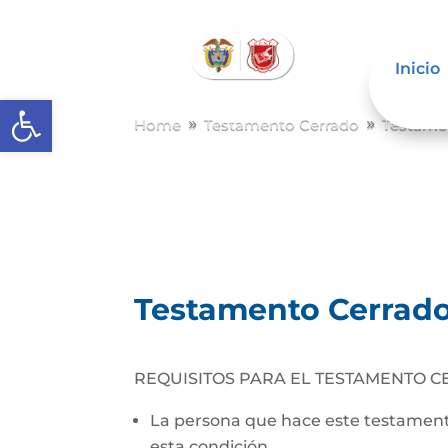
Inicio
Abrir barra de herramientas
Home
Testamento Cerrado
Testame
9
9
Testamento Cerrad
REQUISITOS PARA EL TESTAMENTO C
La persona que hace este testamento
esta condición.