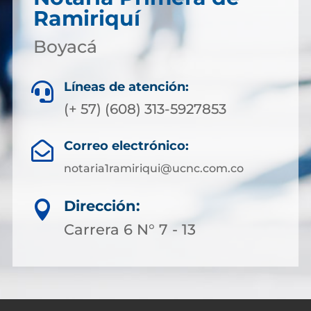
Ramiriquí
Boyacá
Líneas de atención:

(+ 57) (608) 313-5927853
Correo electrónico:

notaria1ramiriqui@ucnc.com.co
Dirección:

Carrera 6 N° 7 - 13