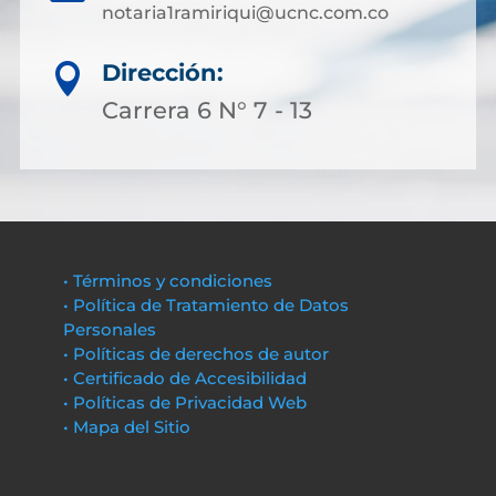
notaria1ramiriqui@ucnc.com.co
Dirección:

Carrera 6 N° 7 - 13
• Términos y condiciones
• Política de Tratamiento de Datos
Personales
• Políticas de derechos de autor
• Certificado de Accesibilidad
• Políticas de Privacidad Web
• Mapa del Sitio