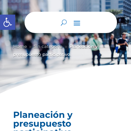
Abrir barra de herramientas
Home
Sin categoría
Planeación y
9
9
presupuesto participativo.
Planeación y
presupuesto