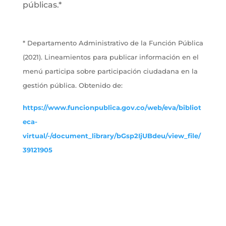
públicas.*
* Departamento Administrativo de la Función Pública
(2021). Lineamientos para publicar información en el
menú participa sobre participación ciudadana en la
gestión pública. Obtenido de:
https://www.funcionpublica.gov.co/web/eva/bibliot
eca-
virtual/-/document_library/bGsp2IjUBdeu/view_file/
39121905