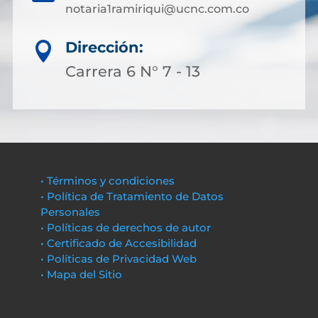
notaria1ramiriqui@ucnc.com.co
Dirección:

Carrera 6 N° 7 - 13
• Términos y condiciones
• Política de Tratamiento de Datos
Personales
• Políticas de derechos de autor
• Certificado de Accesibilidad
• Políticas de Privacidad Web
• Mapa del Sitio