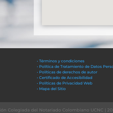
• Términos y condiciones
• Política de Tratamiento de Datos Pers
• Políticas de derechos de autor
• Certificado de Accesibilidad
• Políticas de Privacidad Web
• Mapa del Sitio
ón Colegiada del Notariado Colombiano UCNC | 20