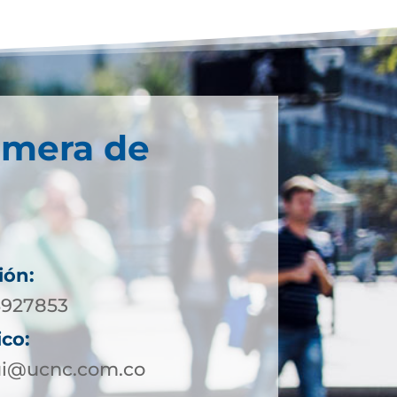
imera de
ión:
-5927853
ico:
qui@ucnc.com.co