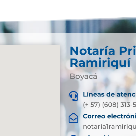
Notaría Pr
Ramiriquí
Boyacá
Líneas de atenc

(+ 57) (608) 313
Correo electrón

notaria1ramiri