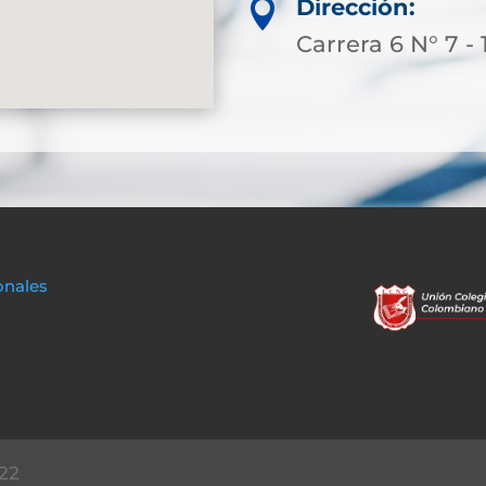
Dirección:

Carrera 6 N° 7 - 
onales
22