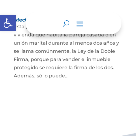
Abrir barra de herramientas
Afectación a Vivienda familiar
Esta protección la ordena la ley sobre la
vivienda que habita la pareja casada o en
unión marital durante al menos dos años y
se llama comúnmente, la Ley de la Doble
Firma, porque para vender el inmueble
protegido se requiere la firma de los dos.
Además, só lo puede...