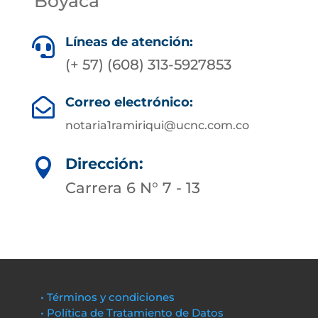
Boyacá
Líneas de atención:

(+ 57) (608) 313-5927853
Correo electrónico:

notaria1ramiriqui@ucnc.com.co
Dirección:

Carrera 6 N° 7 - 13
• Términos y condiciones
• Política de Tratamiento de Datos