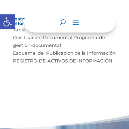
Abrir barra de herramientas
Instrumentos de gestión de la
información.
Tabla-Retencion-Documental Cuadro de
Clasificación Documental Programa-de-
gestion-documental
Esquema_de_Publicacion de la Información
REGISTRO-DE-ACTIVOS DE INFORMACIÓN