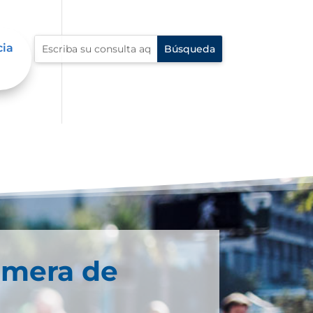
cia
imera de