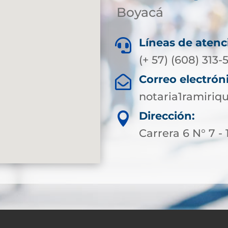
Boyacá
Líneas de atenc

(+ 57) (608) 313
Correo electrón

notaria1ramiri
Dirección:

Carrera 6 N° 7 - 