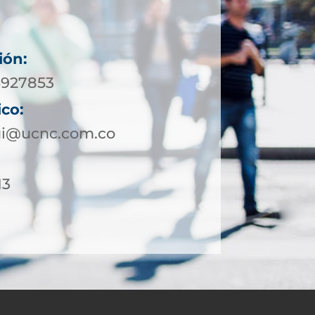
ión:
-5927853
ico:
qui@ucnc.com.co
13